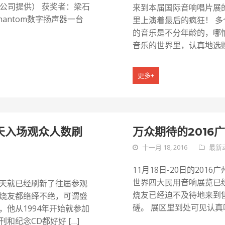
限公司提供） 获奖者：梁石
来到本届国际音响唱片展
d Phantom数字扬声器一台
里上演着最后的疯狂！ 多
的音乐是不分年龄的，哪
音乐的世界里，认真地选购
更多+
两天入场观众人数刷
万众期待的2016
十一月 18, 2016
最新
11月18日-20日的20
世界四大民用音响展览已
天就已经刷新了往届参观
烧友已经迫不及待地来到
烧友都络绎不绝，可谓盛
磋。 展区里到处可见认真
他从1994年开始就参加
纪念CD都好好 […]