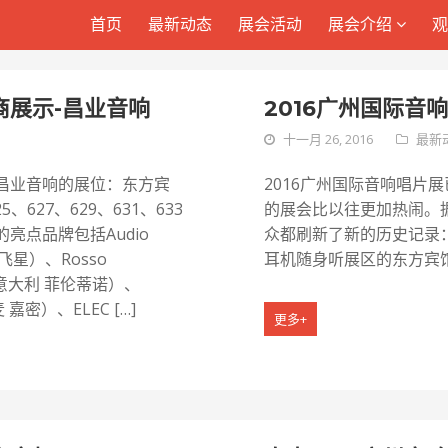
首页
首页
最新动态
最新动态
展会活动
展会活动
展会介绍
展会介绍
商展示-昌业音响
2016广州国际音
十一月 26, 2016
最新
昌业音响的展位：东方宾
2016广州国际音响唱片
5、627、629、631、633
的展会比以往更加热闹。
亮点品牌包括Audio
众都刷新了新的历史记录
 飞星）、Rosso
耳机随身听展区的东方宾馆
no（意大利 菲伦蒂诺）、
 嘉密）、ELEC […]
更多+