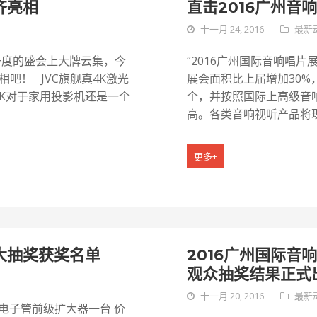
齐亮相
直击2016广州音
十一月 24, 2016
最新
一度的盛会上大牌云集，今
“2016广州国际音响唱片
吧！ JVC旗舰真4K激光
展会面积比上届增加30%
4K对于家用投影机还是一个
个，并按照国际上高级音
高。各类音响视听产品将现
更多+
大抽奖获奖名单
2016广州国际音
观众抽奖结果正式
十一月 20, 2016
最新
lody电子管前级扩大器一台 价