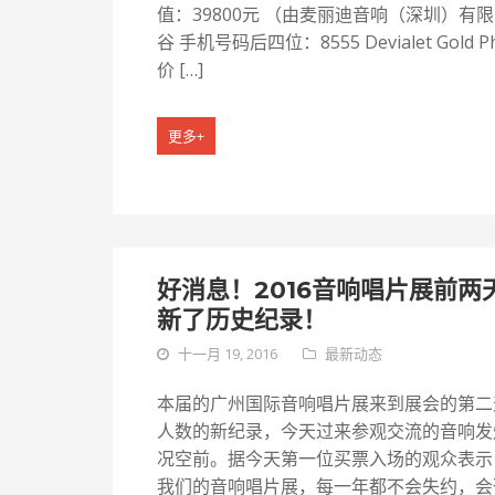
值：39800元 （由麦丽迪音响（深圳）有
谷 手机号码后四位：8555 Devialet Gol
价 […]
更多+
好消息！2016音响唱片展前
新了历史纪录！
十一月 19, 2016
最新动态
本届的广州国际音响唱片展来到展会的第二
人数的新纪录，今天过来参观交流的音响发
况空前。据今天第一位买票入场的观众表示，
我们的音响唱片展，每一年都不会失约，会刊和