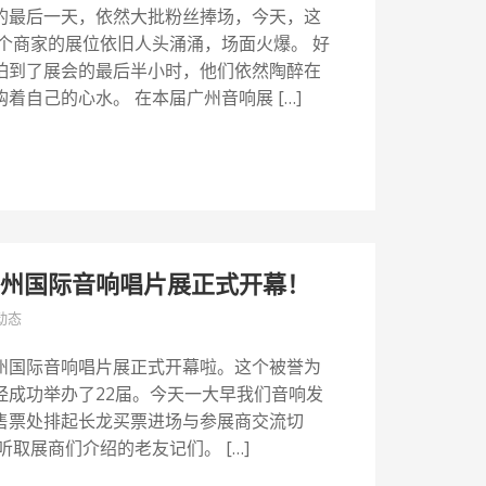
的最后一天，依然大批粉丝捧场，今天，这
个商家的展位依旧人头涌涌，场面火爆。 好
怕到了展会的最后半小时，他们依然陶醉在
着自己的心水。 在本届广州音响展 […]
广州国际音响唱片展正式开幕！
动态
16广州国际音响唱片展正式开幕啦。这个被誉为
经成功举办了22届。今天一大早我们音响发
售票处排起长龙买票进场与参展商交流切
听取展商们介绍的老友记们。 […]