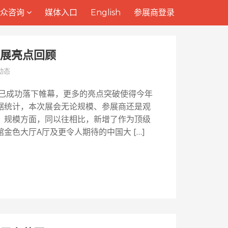
观众咨询
观众咨询
媒体入口
媒体入口
English
English
参展商登录
参展商登录
响展亮点回顾
动态
展已成功落下帷幕，更多的亮点突破使得今年
据统计，本次展会无论规模、参展商还是观
：规模方面，同以往相比，新增了作为顶级
金色大厅A厅及更令人期待的中国大 […]