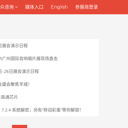
观众咨询
观众咨询
媒体入口
媒体入口
English
English
参展商登录
参展商登录
8日展会演示日程
25广州国际音响唱片展现场直击
日-28日展会演示日程
行业盛会聚焦羊城！
于高通芯片
i-End 7.2.4 系统解密，另有“移动彩蛋”等你解锁！