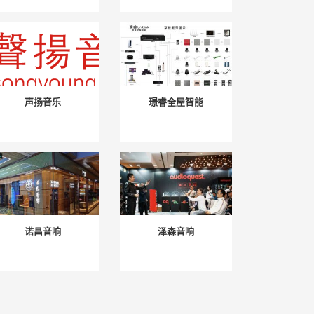
声扬音乐
璟睿全屋智能
诺昌音响
泽森音响