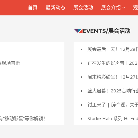
首页
首页
最新动态
最新动态
展会活动
展会活动
展会介绍
展会介绍
EVENTS/展会活动
展会最后一天！12月2
展现场直击
正在发生的好声音｜20
周末精彩纷呈！12月27
盛大启幕！2025音响
钳工来了 | 辟个谣，关
解密，另有“移动彩蛋”等你解锁！
Starke Halo 系列 H