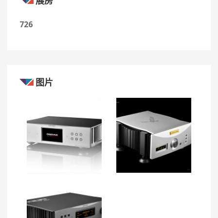
展房
726
图片