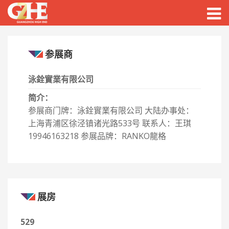
Togg
navig
参展商
泳銓實業有限公司
简介：
参展商门牌：泳銓實業有限公司 大陆办事处：
上海青浦区徐泾镇诸光路533号 联系人：王琪
19946163218 参展品牌：RANKO龍格
展房
529